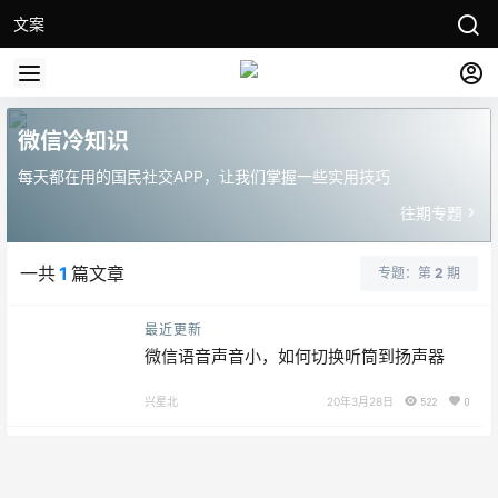
文案
微信冷知识
每天都在用的国民社交APP，让我们掌握一些实用技巧
往期专题
一共
1
篇文章
专题：第
2
期
最近更新
微信语音声音小，如何切换听筒到扬声器
兴星北
20年3月28日
522
0