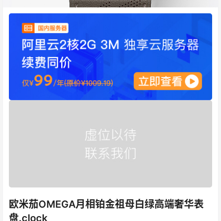
欧米茄OMEGA月相铂金祖母白绿高端奢华表
盘.clock