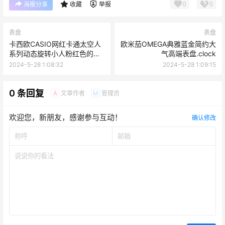
0
0
海报分享
收藏
举报
表盘
表盘
卡西欧CASIO网红卡通太空人
欧米茄OMEGA典雅蓝金简约大
系列动态旋转小人粉红色的
气高端表盘.clock
NIKE简约表盘.clock
2024-5-28 1:08:32
2024-5-28 1:09:15
0 条回复
文章作者
管理员
A
M
欢迎您，新朋友，感谢参与互动！
确认修改