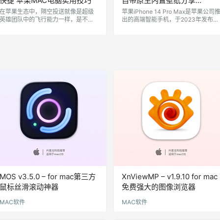
快捷 苹果MAC电脑实用技巧
自带原生内置壁纸分享
[9P/14.01MB]
在苹果生态中，隔空投送就像是超级
苹果iPhone 14 Pro Max是苹果公司
英雄团队中的飞行能力一样，是不同
出的高端智能手机，于2023年发布。
设备之间传输文件的神奇利器！尤其
该机型搭载A16仿生芯片，性能卓越
是在这个短视频横行的时代，我们都
运行速度极快，能够轻松处理各种复
知道，电脑上经过精心剪辑的视频，
杂任务。6.7英寸的Super Retina XD
必须保持原汁原味的高清晰度才是王
显示屏，支持ProMotion自适应刷新
道，但是一旦通过微信等通道传送到
率技术，显示效果极其细腻流畅。iPh
手机，往往就像瘦身一般，视频文件
one 14 Pro Max还配备了更先进的摄
会被压缩变得不清晰，最终失去了我
像系统，主摄像头为4800万像素，支
们作品的高质量。 如果你经常需要使
持ProRAW和ProRes视频拍摄…
用隔空投送，那么每次都得右键共
享、拖拽文件，实在是有点繁琐。别
着急，我们不是来…
MOS v3.5.0 – for mac第三方
XnViewMP – v1.9.10 for mac
鼠标丝滑滚动神器
免费强大的图像浏览器
MAC软件
MAC软件