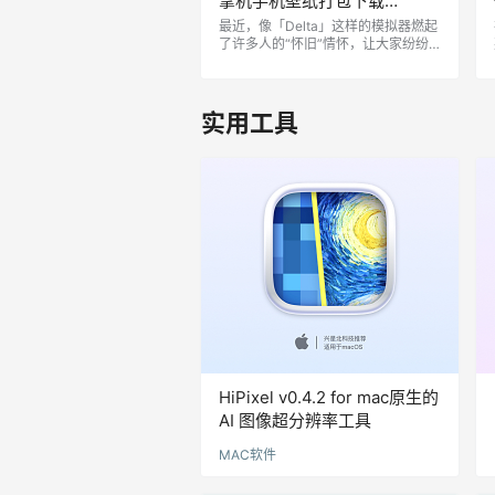
掌机手机壁纸打包下载
[46P/26.1MB]
最近，像「Delta」这样的模拟器燃起
了许多人的“怀旧”情怀，让大家纷纷
重温 GameBoy 和 GBA 的经典游戏神
作。这不仅唤起了许多人对透明外壳
GameBoy 的美好回忆，也引发了一
波复古潮流。 受模拟器皮肤的启发，
实用工具
最近有人设计了一套“透明版外壳 Ga
meBoy 掌机”风格的手机壁纸。这些
壁纸既酷炫又充满复古气息，让你的 i
Phone 或 Android 手机瞬间变身为童
年时的梦想之机，既…
HiPixel v0.4.2 for mac原生的
AI 图像超分辨率工具
MAC软件