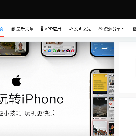
首页
📙 最新文章
🖥️ APP应用
🌠 文明之光
🎁 资源分享
