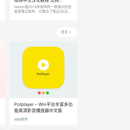
简体中文汉化教程 支持
iOS/iPad/Mac端
推
Notion是2016年发布的一款强大的全
能型笔记软件，它集合了笔记/日记、
，
知识库、Markdown 编辑器、任务待
办、日历、看板/项目管理等诸多功能
R
于一身，不仅使用起来灵活轻便提升
效率，还可以像网页博客一样设计美
更多
观的各种页面，近年来备受效率人士
推崇，支持跨平台跨设备同步，Web
网页、Windows、macOS、iOS 和 A
ndroid，并且客户端都是基于 WEB 技
术构建的，在 Linux …
Potplayer – Win平台丰富多功
能高清影音播放器中文版
WIN软件