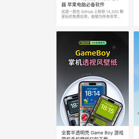
器 苹果电脑必备软件
这是一款在 GitHub 上斩获 14,300 颗
星标的免费应用，能够为所有非苹果
官方的第三方鼠标带来如触控板般顺
滑的滚动体验。它最低支持 macOS 1
0.11 及以上系统。如果你正被第三方
鼠标的卡顿滚动所困扰，强烈推荐你
试试这款免费工具，为你的 Mac 带来
更加流畅的使用体验。 MOS界面十分
简单易用，提供平滑、方向的自定义
开关，也提供了一些滑动速度控制的D
IY设置，包括单次滚动最短距离、持
续…
全套半透明壳 Game Boy 游戏