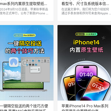
max系列内置原生提取壁纸原
看型号、尺寸及系统版本信息
图 [9P/2.7MB]
教程
2024年9月10日凌晨，苹果秋季新品
在这篇文章中，我们将为您介绍如何
发布正式举行，公布了新款iPhone 16
通过手表本体和序列号来查询Apple 
系列、Apple Watch Series 10手表、
atch的详细信息，从而帮助您更好地
Air Pods 4耳机等一系列的新品，国行
了解手表的型号、材质以及功能。
价格也已公布，一起来看看吧！ 其中i
一、手表本体查看 我们翻到手表的背
Phone16 / plus 及Pro均为128G起
面，在传感器周围环绕蚀刻着一圈英
售，Pro Max机型则是256G起售，同
文字母，上面就记录着关于您的苹果
时我们也提取到了苹果16系列的原生
手表的基本信息,如下： watch·series
壁纸，让我们一睹为快吧：
7 45mm aluminum & ceramic case i
on-x glass gps wr-50m…
一键隔空投送的两个技巧方便
苹果iPhone14 Pro Max系列