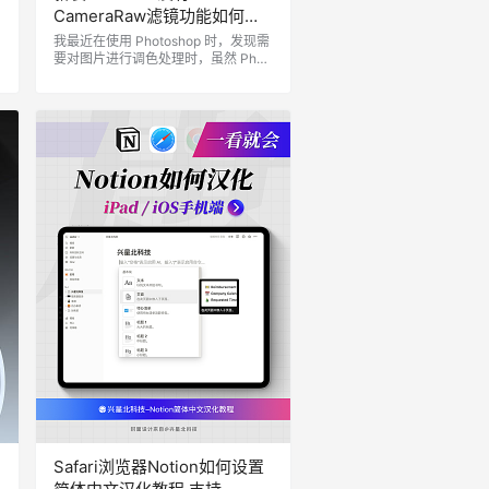
CameraRaw滤镜功能如何解
决？Photoshop没有
我最近在使用 Photoshop 时，发现需
W
要对图片进行调色处理时，虽然 Phot
CameraRaw及安装方法分享
oshop 自带的调整功能很强大，但我
还是更喜欢使用 Camera Raw 进行调
整，因为操作起来更方便。然而，当
我在菜单的滤镜选项中寻找 Camera
Raw 时，发现这个选项消失了。经过
一番查找，我发现现在需要单独安装
「Adobe Camera Raw 增效工具」插
件。为了帮助更多遇到类似问题的朋
友，下面详细分享…
Safari浏览器Notion如何设置