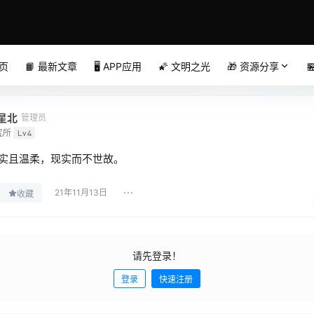
首页
📙 最新文章
🖥️ APP应用
🌠 文明之光
🎁 资源分享

星北
管理员
究所
Lv4
实且温柔，现实而不世故。
21年11月13日
收藏
请先登录！
登录
快速注册