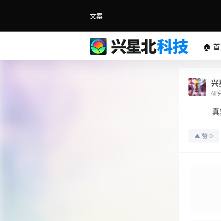
文案
🏠 
兴
研
真
0
赞