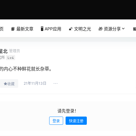
首页
📙 最新文章
🖥️ APP应用
🌠 文明之光
🎁 资源分享

星北
管理员
究所
Lv4
的内心不种鲜花就长杂草。
21年11月13日
收藏
请先登录！
登录
快速注册