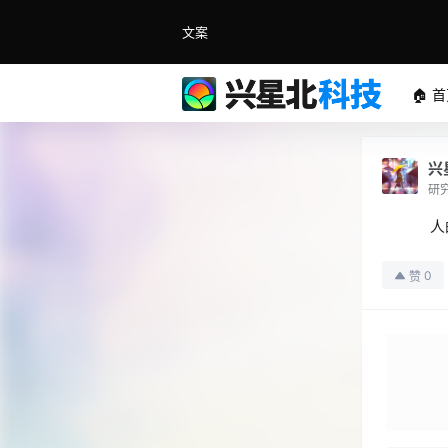
文案
🏠 
兴
研
人
0
赞