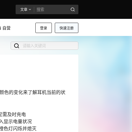
文章
 自营
登录
快速注册
灯颜色的变化来了解耳机当前的状
足需及时充电
入显示电量状况
后橙色灯闪烁并熄灭