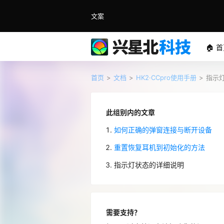
文案
🏠 
首页
>
文档
>
HK2·CCpro使用手册
>
指示
此组别内的文章
如何正确的弹窗连接与断开设备
重置恢复耳机到初始化的方法
指示灯状态的详细说明
需要支持？