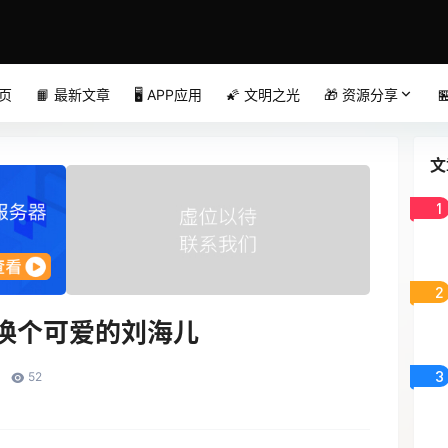
首页
📙 最新文章
🖥️ APP应用
🌠 文明之光
🎁 资源分享

文
1
2
屏换个可爱的刘海儿
3
52