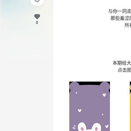
与你一同
那些羞涩
0
所
本期给大
点击