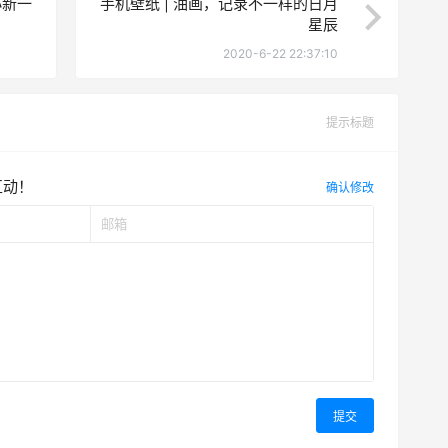
小新一
手机壁纸 | 油画，记录不一样的日月
星辰
2020-6-22 22:37:10
提示标题
互动！
确认修改
提交