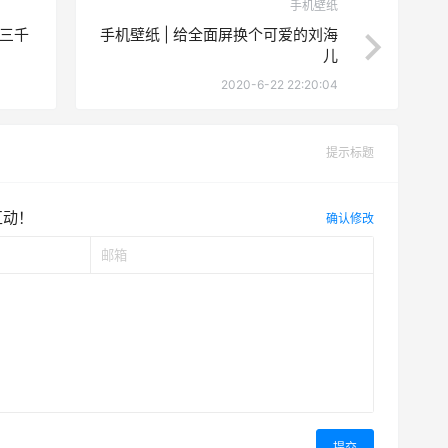
手机壁纸
战三千
手机壁纸 | 给全面屏换个可爱的刘海
儿
2020-6-22 22:20:04
提示标题
互动！
确认修改
提交