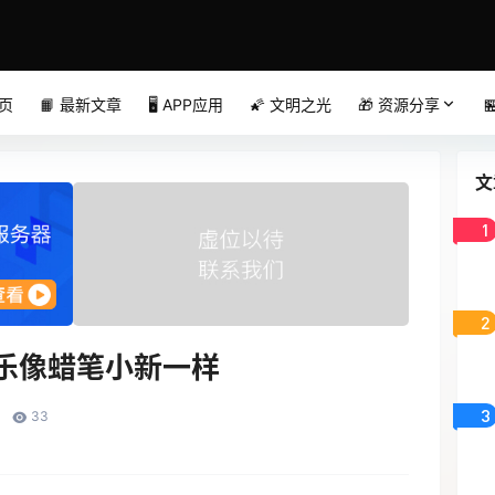
首页
📙 最新文章
🖥️ APP应用
🌠 文明之光
🎁 资源分享

文
1
2
快乐像蜡笔小新一样
3
33