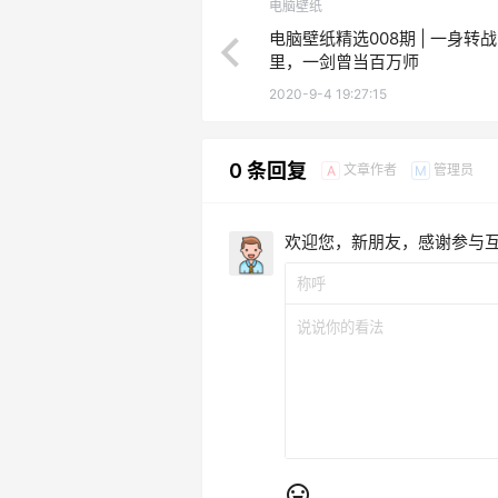
电脑壁纸
电脑壁纸精选008期 | 一身转
里，一剑曾当百万师
2020-9-4 19:27:15
0 条回复
文章作者
管理员
A
M
欢迎您，新朋友，感谢参与