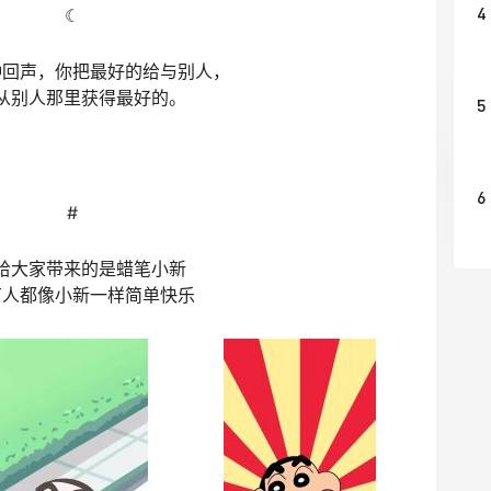
4
☾
种回声，你把最好的给与别人，
从别人那里获得最好的。
5
6
#
给大家带来的是蜡笔小新
有人都像小新一样简单快乐