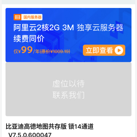
比亚迪高德地图共存版 锁14通道
_V7.5.0.600047