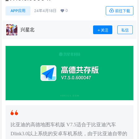
0
APP应用
24年4月18日
前往下载
兴星北
关注
私信
比亚迪的高德地图车机版 V7.5适合于比亚迪汽车
Dlink3.0以上系统的安卓车机系统，由于比亚迪自带的