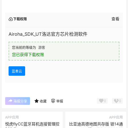
查看
下载权限
Airoha_SDK_UT洛达官方芯片检测软件
您当前的等级为
游客
您已获得下载权限
蓝奏云
0
0
海报分享
收藏
举报
APP应用
APP应用
悦虎flyCC蓝牙耳机连接管理控
比亚迪高德地图共存版 锁14通