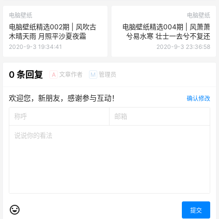
电脑壁纸
电脑壁纸
电脑壁纸精选002期 | 风吹古
电脑壁纸精选004期 | 风萧萧
木晴天雨 月照平沙夏夜霜
兮易水寒 壮士一去兮不复还
2020-9-3 19:34:41
2020-9-3 23:36:58
0 条回复
文章作者
管理员
A
M
欢迎您，新朋友，感谢参与互动！
确认修改
提交