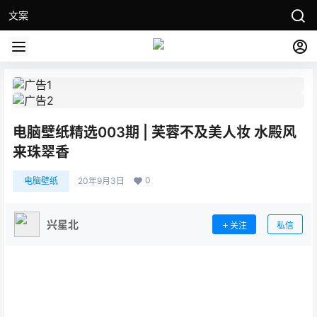
文案
电脑壁纸精选003期 | 芙蓉不及美人妆 水殿风
来珠翠香
0
电脑壁纸
20年9月3日
兴星北
关注
私信