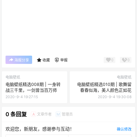
0
0
海报分享
收藏
举报
电脑壁纸
电脑壁纸
电脑壁纸精选008期 | 一身转
电脑壁纸精选010期 | 歌舞留
战三千里，一剑曾当百万师
春春似海，美人颜色正如花
2020-9-4 19:27:15
2020-9-4 19:30:08
0 条回复
文章作者
管理员
A
M
欢迎您，新朋友，感谢参与互动！
确认修改