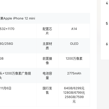
4
果Apple iPhone 12 mini
5
532×1170
配置芯
A14
片
6
8G/256G
主屏材
OLED
质
GB
前置摄
1200万像素
像
头+1200万像素广角镜
电池容
2775mAh
头
量
年11月6日
国行发
64GB/6299元
售
128GB/6799元
256GB/7599
元