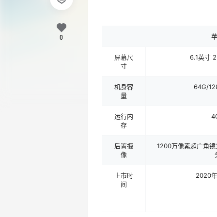
苹
0
屏幕尺
6.1英寸 2
寸
机身容
64G/12
量
运行内
4
存
后置摄
1200万像素超广角镜
像
上市时
2020
间