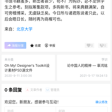
书馆书籍虽多，新出者甚少，苟不广为购办，必不足供学
生之参考。刻拟筹集款项，多购新书，将来典籍满架，自
可旁稽博采，无虞缺乏矣。今日所与诸君陈说者只此，以
后会晤日长，随时再为商榷可也。
来自：
北京大学
0
0
海报分享
收藏
举报
未分类
学识
Oh My! Designer's Toolkit设
论中国人的精神 — 辜鸿铭
计素材PSD源文件
2020-9-11 3:00:36
2021-5-17 19:24:13
0 条回复
文章作者
管理员
A
M
欢迎您，新朋友，感谢参与互动！
确认修改