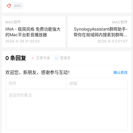
arm
MAC软件
MAC软件
IINA - 极简风格 免费功能強大
SynologyAssistant群晖助手-
的Mac平台影音播放器
帮你在局域网内搜索到群晖设
备的地址
2024-5-26 21:30:53
2024-6-5 0:01:07
0 条回复
文章作者
管理员
A
M
欢迎您，新朋友，感谢参与互动！
确认修改