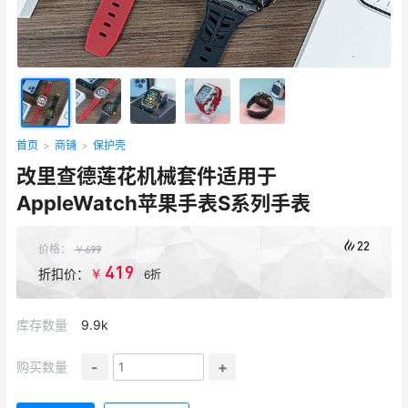
首页
>
商铺
>
保护壳
改里查德莲花机械套件适用于
AppleWatch苹果手表S系列手表
22
价格：
￥
699
419
￥
折扣价：
6折
库存数量
9.9k
-
+
购买数量