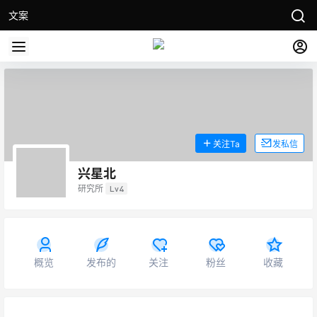
文案
关注Ta
发私信
兴星北
研究所
Lv4
概览
发布的
关注
粉丝
收藏