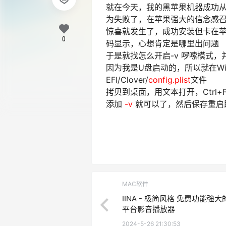
就在今天，我的黑苹果机器成功从10
为失败了，在苹果强大的信念感
惊喜就发生了，成功安装但卡在苹
0
码显示，心想肯定是哪里出问题
于是就找怎么开启-v 啰嗦模式
因为我是U盘启动的，所以就在Wind
EFI/Clover/
config.plist
文件
拷贝到桌面，用文本打开，Ctrl+
添加
-v
就可以了，然后保存重启
MAC软件
IINA - 极简风格 免费功能強大
平台影音播放器
2024-5-26 21:30:53