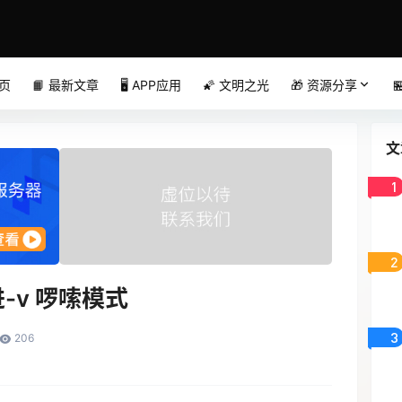
首页
📙 最新文章
🖥️ APP应用
🌠 文明之光
🎁 资源分享

文
1
2
进-v 啰嗦模式
3
206