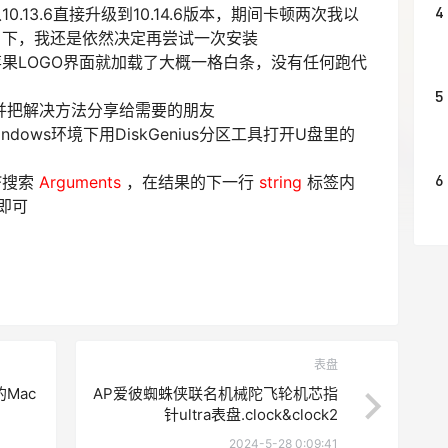
4
.13.6直接升级到10.14.6版本，期间卡顿两次我以
召下，我还是依然决定再尝试一次安装
果LOGO界面就加载了大概一格白条，没有任何跑代
5
，并把解决方法分享给需要的朋友
ows环境下用DiskGenius分区工具打开U盘里的
6
F搜索
Arguments
，在结果的下一行
string
标签内
即可
表盘
的Mac
AP爱彼蜘蛛侠联名机械陀飞轮机芯指
针ultra表盘.clock&clock2
2024-5-28 0:09:41