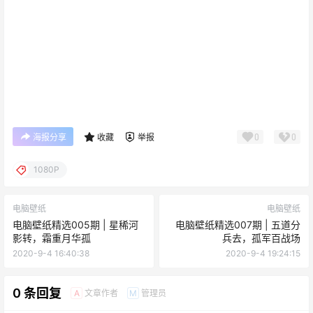
0
0
海报分享
收藏
举报
1080P
电脑壁纸
电脑壁纸
电脑壁纸精选005期 | 星稀河
电脑壁纸精选007期 | 五道分
影转，霜重月华孤
兵去，孤军百战场
2020-9-4 16:40:38
2020-9-4 19:24:15
0 条回复
文章作者
管理员
A
M