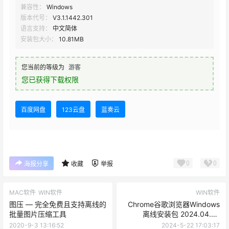
兼容性：
Windows
版本代号：
V3.1.1442.301
语言支持：
中文简体
安装包大小：
10.81MB
您当前的等级为
游客
您已获得下载权限
百度网盘
123云盘
蓝奏云
0
0
海报分享
收藏
举报
MAC软件
WIN软件
WIN软件
图压 — 完全免费且支持离线的
Chrome谷歌浏览器Windows
批量图片压缩工具
离线安装包 2024.04.25
v125.0.6422.61
2020-9-3 13:16:52
2024-5-22 17:03:17