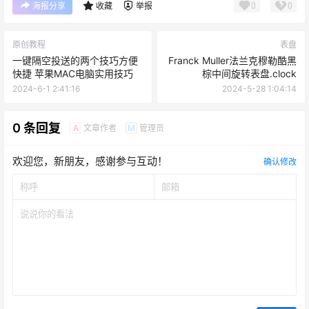
0
0
海报分享
收藏
举报
原创教程
表盘
一键隔空投送的两个技巧方便
Franck Muller法兰克穆勒酷黑
快捷 苹果MAC电脑实用技巧
棕中间旋转表盘.clock
2024-6-1 2:41:16
2024-5-28 1:04:14
0 条回复
文章作者
管理员
A
M
欢迎您，新朋友，感谢参与互动！
确认修改