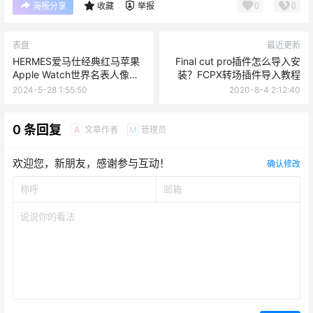
0
0
海报分享
收藏
举报
表盘
最近更新
HERMES爱马仕经典红马苹果
Final cut pro插件怎么导入安
Apple Watch世界名表人像表
装？FCPX转场插件导入教程
盘.watchface
2024-5-28 1:55:50
2020-8-4 2:12:40
0 条回复
文章作者
管理员
A
M
欢迎您，新朋友，感谢参与互动！
确认修改