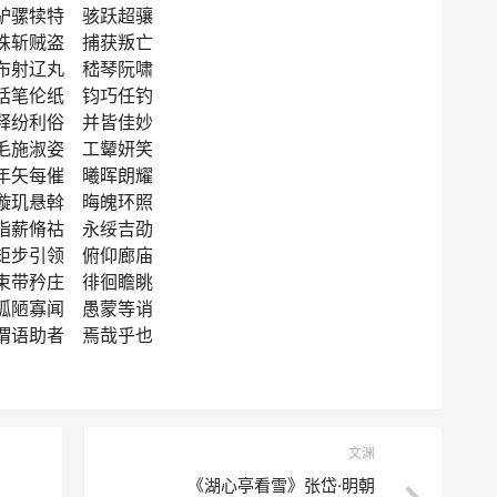
驴骡犊特 骇跃超骧
诛斩贼盗 捕获叛亡
布射辽丸 嵇琴阮啸
恬笔伦纸 钧巧任钓
释纷利俗 并皆佳妙
毛施淑姿 工颦妍笑
年矢每催 曦晖朗耀
璇玑悬斡 晦魄环照
指薪脩祜 永绥吉劭
矩步引领 俯仰廊庙
束带矜庄 徘徊瞻眺
孤陋寡闻 愚蒙等诮
谓语助者 焉哉乎也
文渊
《湖心亭看雪》张岱·明朝