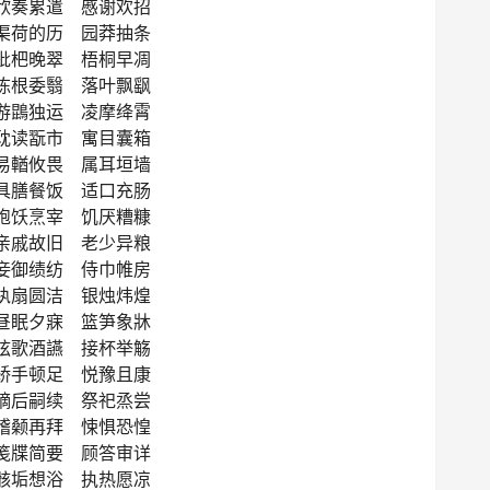
欣奏累遣 慼谢欢招
渠荷的历 园莽抽条
枇杷晚翠 梧桐早凋
陈根委翳 落叶飘飖
游鵾独运 凌摩绛霄
耽读翫市 寓目囊箱
易輶攸畏 属耳垣墙
具膳餐饭 适口充肠
饱饫烹宰 饥厌糟糠
亲戚故旧 老少异粮
妾御绩纺 侍巾帷房
纨扇圆洁 银烛炜煌
昼眠夕寐 篮笋象牀
弦歌酒讌 接杯举觞
矫手顿足 悦豫且康
嫡后嗣续 祭祀烝尝
稽颡再拜 悚惧恐惶
笺牒简要 顾答审详
骸垢想浴 执热愿凉