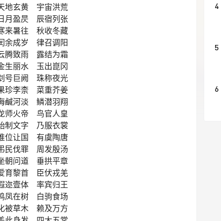
4
天地玄黄 宇宙洪荒
日月盈昃 辰宿列张
寒来暑往 秋收冬藏
闰余成岁 律召调阳
5
云腾致雨 露结为霜
金生丽水 玉出崑冈
剑号巨阙 珠称夜光
6
果珍李柰 菜重芥姜
海鹹河淡 鳞潜羽翔
龙师火帝 鸟官人皇
始制文字 乃服衣裳
推位让国 有虞陶唐
弔民伐罪 周发殷汤
坐朝问道 垂拱平章
爱育黎首 臣伏戎羌
遐迩壹体 率宾归王
鸣凤在树 白驹食场
化被草木 赖及万方
盖此身发 四大五常