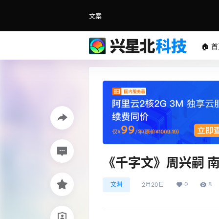
文案
🏠 
《千字文》周兴嗣 
0
8
文渊
2月20日