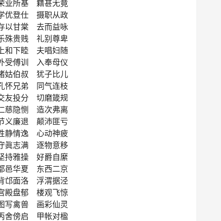
荣业所基 籍甚无竟
学优登仕 摄职从政
存以甘棠 去而益咏
乐殊贵贱 礼别尊卑
上和下睦 夫唱妇随
外受傅训 入奉母仪
诸姑伯叔 犹子比儿
孔怀兄弟 同气连枝
交友投分 切磨箴规
仁慈隐恻 造次弗离
节义廉退 颠沛匪亏
性静情逸 心动神疲
守眞志满 逐物意移
坚持雅操 好爵自縻
都邑华夏 东西二京
背邙面洛 浮渭据泾
宫殿盘郁 楼观飞惊
图写禽兽 画彩仙灵
丙舍傍启 甲帐对楹