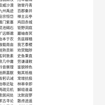
宣威沙漠 驰誉丹青
九州禹迹 百郡秦并
岳宗恒岱 禅主云亭
雁门紫塞 鸡田赤城
昆池碣石 钜野洞庭
旷远緜邈 巖岫杳冥
治本于农 务兹稼穑
俶载南亩 我艺黍稷
税熟贡新 劝赏黜陟
孟轲敦素 史鱼秉直
庶几中庸 劳谦谨敕
聆音察理 鉴貌辨色
贻厥嘉猷 勉其祗植
省躬讥诫 宠增抗极
殆辱近耻 林皋幸即
两疏见机 解组谁逼
索居闲处 沈默寂寥
求古寻论 散虑逍遥