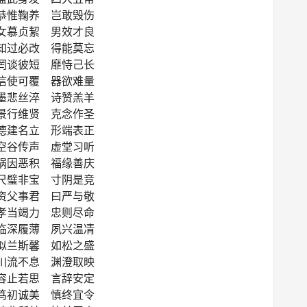
恭惟鞠养 岂敢毁伤
女慕贞絜 男效才良
知过必改 得能莫忘
罔谈彼短 靡恃己长
信使可覆 器欲难量
墨悲丝淬 诗赞羔羊
景行维贤 克念作圣
德建名立 形端表正
空谷传声 虚堂习听
祸因恶积 福缘善庆
尺璧非宝 寸阴是竞
资父事君 曰严与敬
孝当竭力 忠则尽命
临深履薄 夙兴温凊
似兰斯馨 如松之盛
川流不息 渊澄取映
容止若思 言辞安定
笃初诚美 慎终宜令