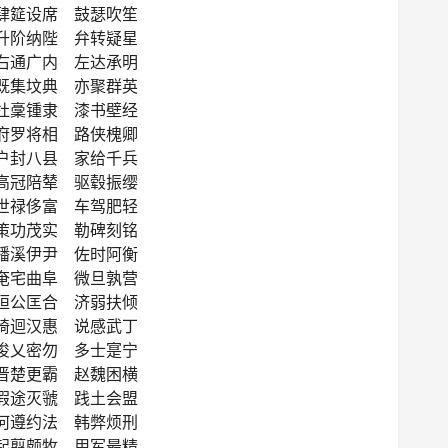
肆筵设席 鼓瑟吹笙
升阶纳陛 弁转疑星
右通广内 左达承明
既集坟典 亦聚群英
杜稾锺隶 漆书壁经
府罗将相 路侠槐卿
户封八县 家给千兵
高冠陪辇 驱毂振缨
世禄侈富 车驾肥轻
策功茂实 勒碑刻铭
磻溪伊尹 佐时阿衡
奄宅曲阜 微旦孰营
桓公匡合 济弱扶倾
绮迴汉惠 说感武丁
俊乂密勿 多士寔宁
晋楚更霸 赵魏困横
假途灭虢 践土会盟
何遵约法 韩弊烦刑
起翦颇牧 用军最精