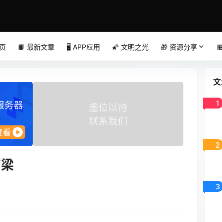
首页
📙 最新文章
🖥️ APP应用
🌠 文明之光
🎁 资源分享

文
1
2
南梁
3