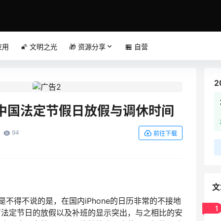
P应用
🌠 文明之光
🎁 资源分享
🏪 自营
2
e订阅中国法定节假日放假与调休时间
94
前往下载
文
是不得不说的是，在国内iPhone的日历非常的不接地
1
有法定节日的放假以及补班的显示突出，与之相比的安