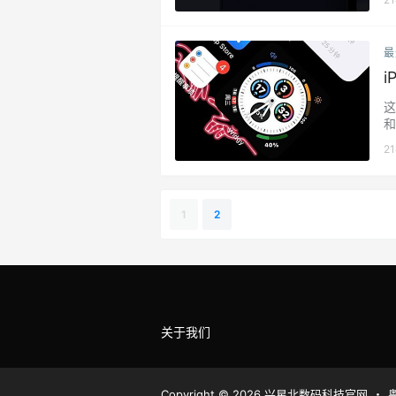
目
除
联
最
个
….
i
这
和
上
2
度
其
装
作
1
2
关于我们
Copyright © 2026
兴星北数码科技官网
・
粤