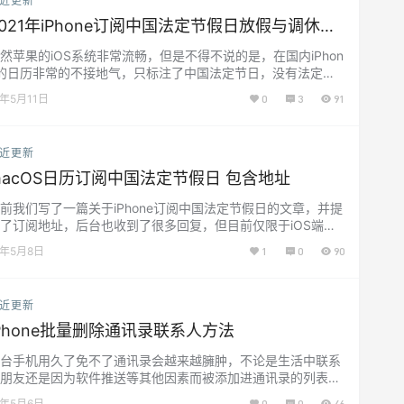
近更新
之前我们需要优先安装EnableBe…...
2021年iPhone订阅中国法定节假日放假与调休时
间
然苹果的iOS系统非常流畅，但是不得不说的是，在国内iPhon
的日历非常的不接地气，只标注了中国法定节日，没有法定节
的放假以及补班的显示突出，与之相比的安卓各个系统无论小
1年5月11日
0
3
91
、华为等等一众国内厂商的日历还是比较符合国人使用习惯
，这就使我长期基本都不打开iPhone的日历功能，我每次看日
都是直接在浏览器百度搜日期，看起来更直观，但是也不方
近更新
，没网络或是卡的时候就很麻烦。 不过，这次我就找到了…...
macOS日历订阅中国法定节假日 包含地址
前我们写了一篇关于iPhone订阅中国法定节假日的文章，并提
了订阅地址，后台也收到了很多回复，但目前仅限于iOS端可
用，既iPhone和iPad只要订阅之后通过iCloud会自动同步，两
1年5月8日
1
0
90
设备就可以同步看到订阅的法定节假日安排了，不过无法做到
ac端的通用，将地址输入到mac端会提示错误，所以这一期我
就是来解决这一问题的，我们将新的地址分享给大家，让使用
近更新
果macbook、imac的小伙伴…...
iPhone批量删除通讯录联系人方法
台手机用久了免不了通讯录会越来越臃肿，不论是生活中联系
朋友还是因为软件推送等其他因素而被添加进通讯录的列表，
是免不了需要进行整理一番，或是删除一些无用的联系人，而
1年5月6日
0
0
46