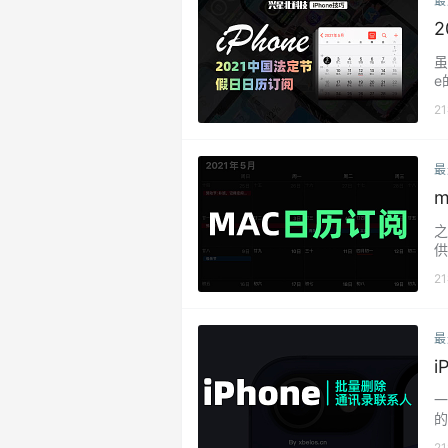
最
盘
虽
e
日
2
米
的
期
最
便
之
供
使
2
个
m
们
最
苹
一
的
总
2