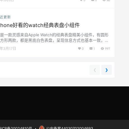
前iPhone的iOS系统中并不能像安卓一样可以直接批量选择删
不需要的联系人，只能一个一个的手动删除。 如果通讯录中的
系人少还好，手动删几个还是蛮快的，但若是通讯录中有千百
近更新
对象需要被删除，手动操作起来就显得很麻木过于不便了，
..
Phone好看的watch经典表盘小组件
是一款灵感来自Apple Watch的经典表盘精美小组件，有圆形
方形两款，都是黑底白色表盘，呈现信息方式也基本一致，左
角显示音量大小、左下角显示时间日期、右上角显示屏幕亮
1年3月17日
0
1
997
、右下角显示电池电量信息，中间部分实时显示指针时间以及
他天气日照等信息。 使用之前你需要在App Store中搜索并安
这款名叫Widgy的应用，是一款可玩性十分高的桌面小组件制
工具，类似安卓上的KWGT，目前也更新支…...
❮
❯
ICP备20024810号
・
公安备案44030702004693