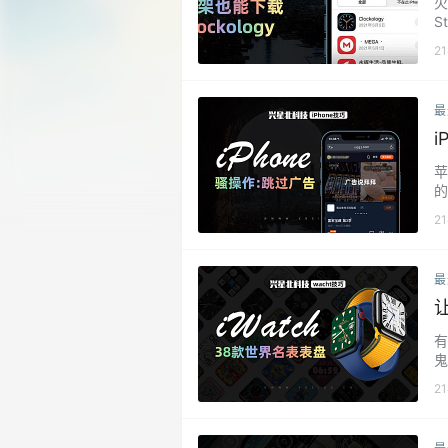
火
S
了
2
c
了
间
最
时
苹
的
我
2
k
贫
广
最
显
让
有
鬼
近
2
中
表
包