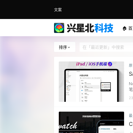
文案
🏠 
排序
原
S
支
N
笔
板
2
率
率
m
最
的
C
S