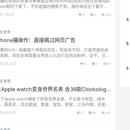
爆的全网的苹果手表表盘应用clockology目前已经在全球App
tore暂时下架了，不仅是国内搜索不到，海外商店也下载不
，官方没有给出具体解释，而是透露watchOS8即将到来，clo
1年7月8日
0
0
352
klogy也即将发布新版，到时候就可以在App Store直接下载
4
。 因此大家不必惊慌，如果你有耐心其实可以再等待一段时
，等新版本发布就可以直接在App Store上下载了，只是具体
近更新
间不详。 如果你…...
iPhone骚操作：直接跳过网页广告
5
果的iOS一直都是个神奇的存在，和安卓不同，它虽然是封闭
系统，却处处体现着业界良心以及行业风向标杆，这不，又让
发现了它的一个骚操作，这个骚操作很早之前我在用MacBoo
1年5月25日
0
0
81
 Pro带touch bar触控条时意外发现过一次，那时候我还是一个
6
穷的小伙买不起腾讯视频的VIP，只能燃烧自己有限的时间看
告嫖视频，意外的是不论是视频还是广告都会在touch bar上
近更新
示进度条，于是我下意识的将进度条…...
Apple watch变身世界名表 含38款Clockology
表盘文件
了Apple watch拥有了所有世界名表，不论是卡地亚，绿水
，蒂芙尼，百达斐丽，爱彼，宝玑，积家，江诗丹顿，还是最
爆火的太空人手表，统统不在话下，我们只需要在App Store
1年5月16日
0
55
681
搜索并安装Clockology这款软件，然后下载我们提前准备好的
盘文件包，可以在后台回复直接【苹果表盘】获取表盘文件
。 下载后直接在手机上就可以操作安装，无需电脑，在导入表