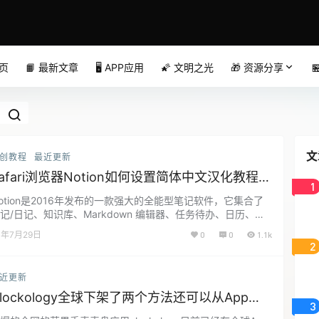
首页
📙 最新文章
🖥️ APP应用
🌠 文明之光
🎁 资源分享

文
创教程
最近更新
afari浏览器Notion如何设置简体中文汉化教程
1
持iOS/iPad/Mac端
otion是2016年发布的一款强大的全能型笔记软件，它集合了
记/日记、知识库、Markdown 编辑器、任务待办、日历、看
/项目管理等诸多功能于一身，不仅使用起来灵活轻便提升效
3年7月29日
0
0
1.1k
，还可以像网页博客一样设计美观的各种页面，近年来备受效
2
人士推崇，支持跨平台跨设备同步，Web 网页、Windows、
acOS、iOS 和 Android，并且客户端都是基于 WEB 技术构建
近更新
，在 Linux …...
lockology全球下架了两个方法还可以从App
3
tore下载